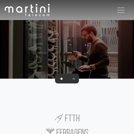
1
2
FTTH
FERRAGENS