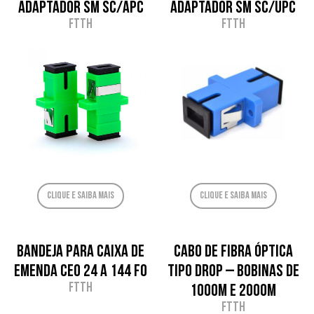
Adaptador SM SC/APC
Adaptador SM SC/UPC
FTTH
FTTH
Clique e saiba mais
Clique e saiba mais
Bandeja para Caixa de
Cabo de Fibra Óptica
Emenda CEO 24 a 144 FO
Tipo Drop – Bobinas de
FTTH
1000m e 2000m
FTTH