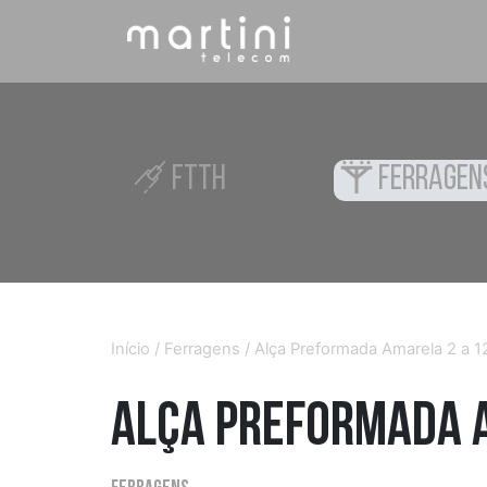
FTTH
FERRAGEN
Início
/
Ferragens
/ Alça Preformada Amarela 2 a 12
Alça Preformada Am