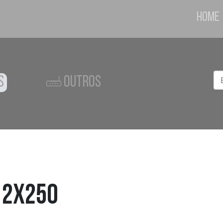
Home
S
OUTROS
12x250