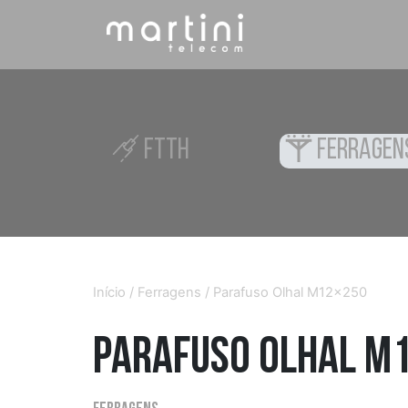
FTTH
FERRAGEN
Início
/
Ferragens
/ Parafuso Olhal M12x250
Parafuso Olhal M