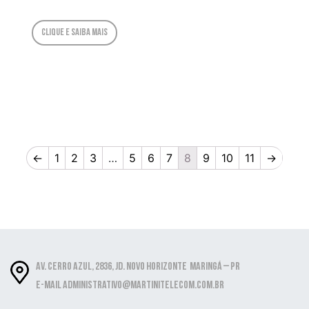
Clique e saiba mais
←
1
2
3
…
5
6
7
8
9
10
11
→
Av. Cerro Azul, 2836, Jd. Novo Horizonte Maringá – PR
E-mail administrativo@martinitelecom.com.br