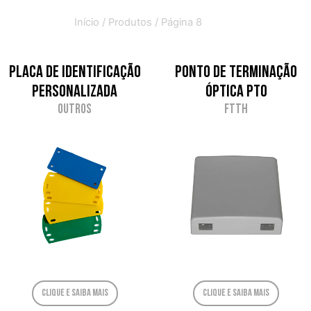
Início
/
Produtos
/ Página 8
PLACA DE IDENTIFICAÇÃO
Ponto de Terminação
PERSONALIZADA
Óptica PTO
Outros
FTTH
Clique e saiba mais
Clique e saiba mais