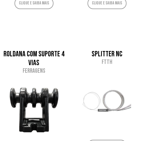
Clique e saiba mais
Clique e saiba mais
Roldana com suporte 4
Splitter NC
Vias
FTTH
Ferragens